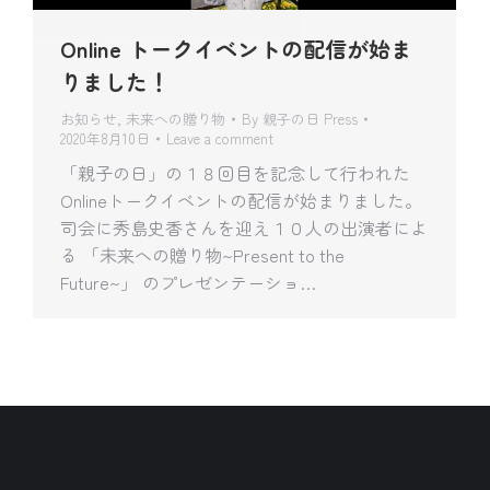
Online トークイベントの配信が始ま
りました！
お知らせ
,
未来への贈り物
By
親子の日 Press
2020年8月10日
Leave a comment
「親子の日」の１８回目を記念して行われた
Onlineトークイベントの配信が始まりました。
司会に秀島史香さんを迎え１０人の出演者によ
る 「未来への贈り物~Present to the
Future~」 のプレゼンテーショ…