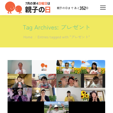
352
日
Tag Archives:
プレゼント
You are here:
Home
Entries tagged with "プレゼント"