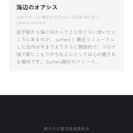
海辺のオアシス
お知らせ
By
親子の日 Press
2021年5月21日
Leave a comment
逗子駅から海に向かって２０分ぐらい歩いたと
ころにあるのが、 surfers！ 最近リニューアル
した店内は今までよりさらに開放的で、コロナ
禍で家にこもりがちな人にとっては心が癒され
る場所です。 Surfers発行のフリーペ…
親子の日普及推進委員会