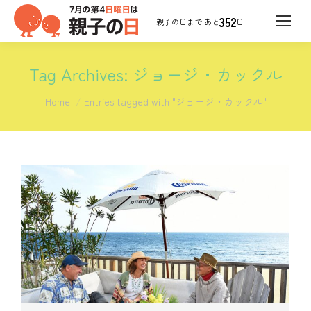
352
日
Tag Archives:
ジョージ・カックル
You are here:
Home
Entries tagged with "ジョージ・カックル"