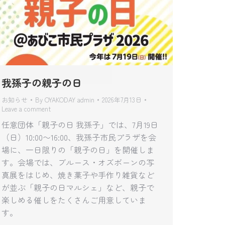
我孫子の親子の日
お知らせ
By
OYAKODAY admin
2026年7月13日
Leave a comment
任意団体「親子の日 我孫子」では、7月19日
（日）10:00〜16:00、我孫子市民プラザを会
場に、一日限りの「親子の日」を開催しま
す。会場では、ブルース・オズボーンの写
真展をはじめ、焼き菓子や手作り雑貨など
が並ぶ「親子の日マルシェ」など、親子で
楽しめる催しをたくさんご用意していま
す。