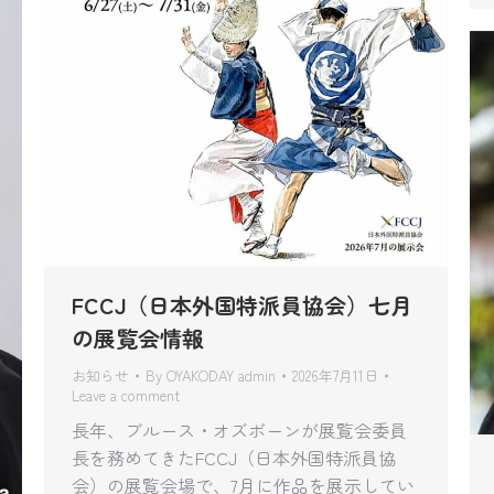
FCCJ（日本外国特派員協会）七月
の展覧会情報
お知らせ
By
OYAKODAY admin
2026年7月11日
Leave a comment
長年、ブルース・オズボーンが展覧会委員
長を務めてきたFCCJ（日本外国特派員協
会）の展覧会場で、7月に作品を展示してい