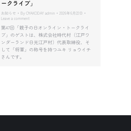
ークライブ」
お知らせ
By
OYAKODAY admin
2026年6月22日
Leave a comment
第47回「親子の日オンライン・トークライ
ブ」のゲストは、株式会社時代村（江戸ワ
ンダーランド日光江戸村）代表取締役、そ
して「将軍」の称号を持つユキ リョウイチ
さんです。