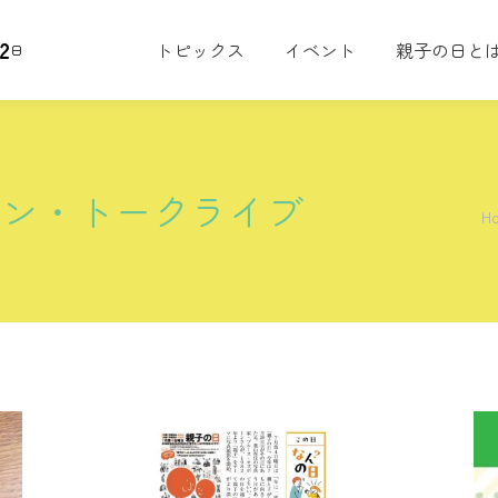
2
トピックス
イベント
親子の日と
日
イン・トークライブ
Yo
H