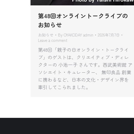
第48回オンライントークライブの
お知らせ
お知らせ
By
OYAKODAY admin
2026年7月7日
Leave a comment
第48回「親子の日オンライン・トークライ
ブ」のゲストは、クリエイティブ・ディレ
クターの 小池一子 さんです。西武美術館 ア
ソシエイト・キュレーター、 無印良品 創業
に携わるなど、日本の文化・デザイン界を
牽引してこられました。