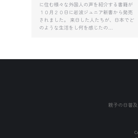
に住む様々な外国人の声を紹介する書籍が
１０月２０日に岩波ジュニア新書から発売
されました。 来日した人たちが、日本でど
のような生活をし何を感じたの…
親子の日普及
Co