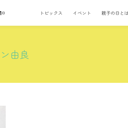
1
トピックス
イベント
親子の日と
日
ーン由良