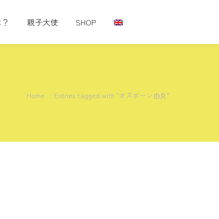
は？
親子大使
SHOP
You are here:
Home
Entries tagged with "オズボーン由良"