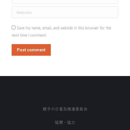
Website
Save my name, email, and website in this browser for the
next time I comment.
Post comment
親子の日普及推進委員会
協賛・協力