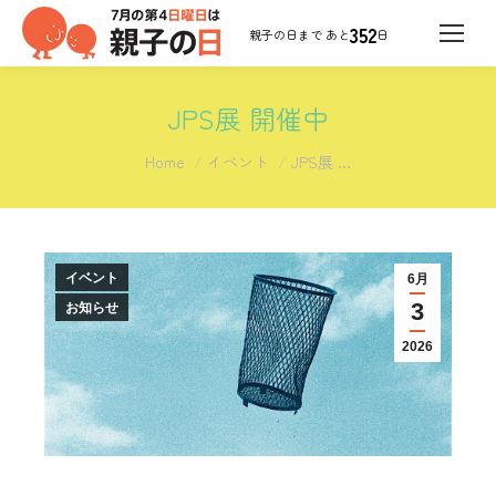
352
日
JPS展 開催中
You are here:
Home
イベント
JPS展 …
イベント
6月
3
お知らせ
2026