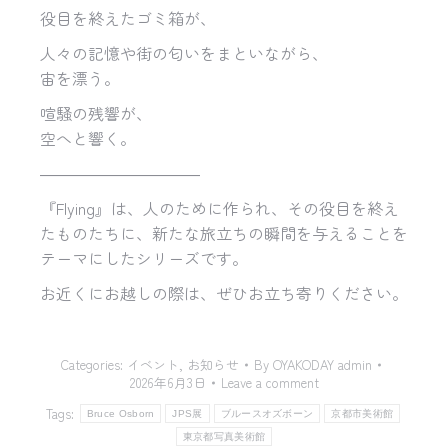
役目を終えたゴミ箱が、
人々の記憶や街の匂いをまといながら、
宙を漂う。
喧騒の残響が、
空へと響く。
――――――――――
『Flying』は、人のために作られ、その役目を終え
たものたちに、新たな旅立ちの瞬間を与えることを
テーマにしたシリーズです。
お近くにお越しの際は、ぜひお立ち寄りください。
Categories:
イベント
,
お知らせ
By
OYAKODAY admin
2026年6月3日
Leave a comment
Tags:
Bruce Osborn
JPS展
ブルースオズボーン
京都市美術館
東京都写真美術館