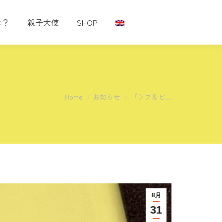
は？
親子大使
SHOP
You are here:
Home
お知らせ
『ラフ＆ピ…
8月
31