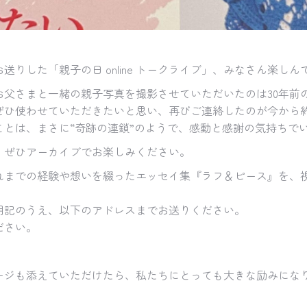
お送りした「
親子の日 online トークライブ」、みなさん楽し
お父さまと一緒の親子写真を撮影させていただいたのは30年前
ぜひ使わせていただきたいと思い、
再びご連絡したのが今から約
とは、まさに“
奇跡の連鎖”のようで、感動と感謝の気持ちで
、
ぜひアーカイブでお楽しみください。
れまでの経験や想いを綴ったエッセイ集『ラフ＆
ピース』を、
明記のうえ、
以下のアドレスまでお送りください。
ださい。
ージも添えていただけたら、
私たちにとっても大きな励みにな
。