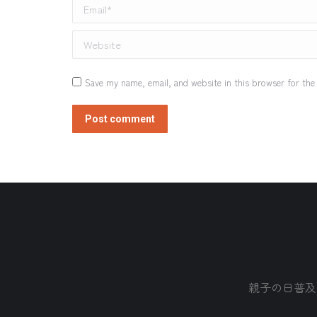
Email *
Website
Save my name, email, and website in this browser for the
Post comment
親子の日普及