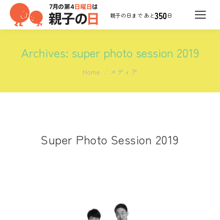
350
日
Archives:
super photo session 2019
You are here:
Home
メディア
Super Photo Session 2019