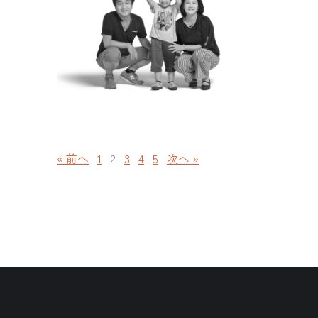
« 前へ
1
2
3
4
5
次へ »