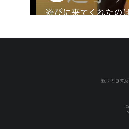
親子の日普及
Co
P