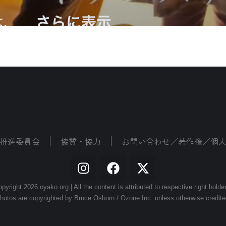
推進委員会
協賛・協力
お問い合わせ／著作権／個
pyright 2026 oyako.org | All the content is attributed to respective right holde
hotos are copyrighted by Bruce Osborn / Ozone Inc. unless otherwise credite