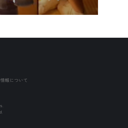
人情報について
rs.
d.