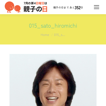
352
日
015_sato_hiromichi
You are here:
Home
015_s…