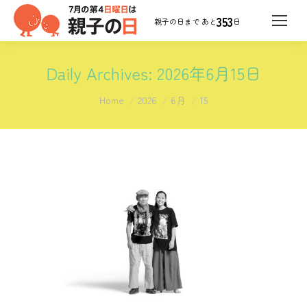
353
日
Daily Archives:
2026年6月15日
You are here:
Home
2026
6月
15