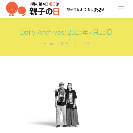
352
日
Daily Archives:
2025年7月25日
You are here:
Home
2025
7月
25