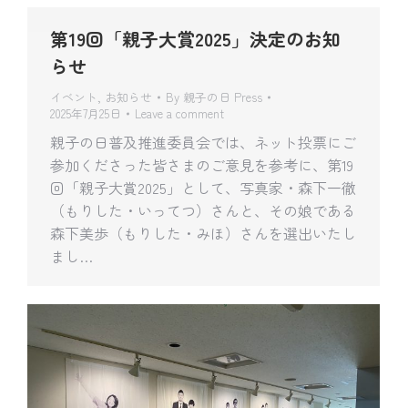
第19回「親子大賞2025」決定のお知
らせ
イベント
,
お知らせ
By
親子の日 Press
2025年7月25日
Leave a comment
親子の日普及推進委員会では、ネット投票にご
参加くださった皆さまのご意見を参考に、第19
回「親子大賞2025」として、写真家・森下一徹
（もりした・いってつ）さんと、その娘である
森下美歩（もりした・みほ）さんを選出いたし
まし…