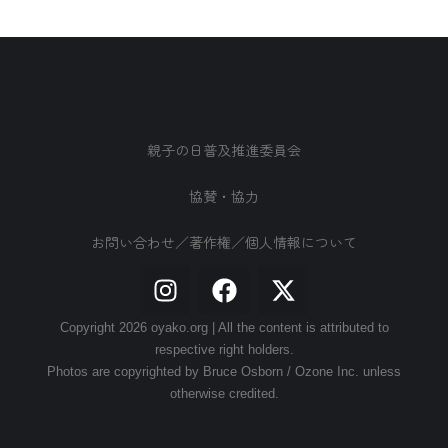
親子の日普及推進委員会
協賛・協力
お問い合わせ／著作権／個人情報について
Copyright 2026 oyako.org | All the content is attributed to
respective right holders.
Photos are copyrighted by Bruce Osborn / Ozone Inc. unless
otherwise credited.