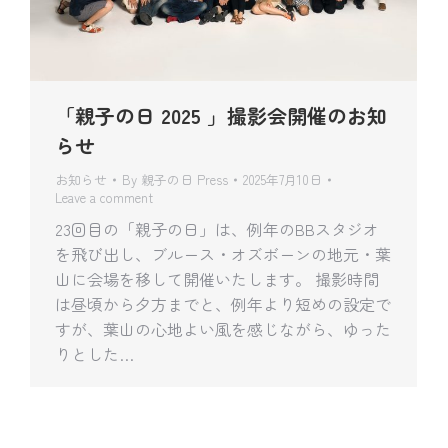
「親子の日 2025 」撮影会開催のお知
らせ
お知らせ
By
親子の日 Press
2025年7月10日
Leave a comment
23回目の「親子の日」は、例年のBBスタジオ
を飛び出し、ブルース・オズボーンの地元・葉
山に会場を移して開催いたします。 撮影時間
は昼頃から夕方までと、例年より短めの設定で
すが、葉山の心地よい風を感じながら、ゆった
りとした…