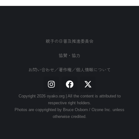
親子の日普及推進委員会
協賛・協力
お問い合わせ／著作権／個人情報について
Copyright 2026 oyako.org | All the content is attributed to
respective right holders.
Photos are copyrighted by Bruce Osborn / Ozone Inc. unless
otherwise credited.