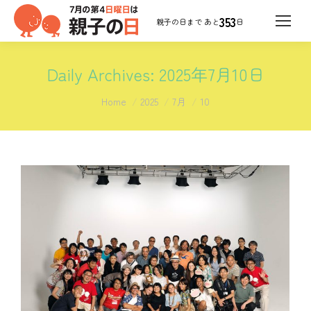
353
日
Daily Archives:
2025年7月10日
You are here:
Home
2025
7月
10