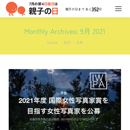
352
日
Monthly Archives:
9月 2021
You are here:
Home
2021
9月