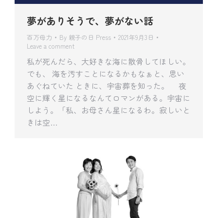
夢がありそうで、夢がない話
百万母力
By
親子の日 Press
2021年9月3日
Leave a comment
私が死んだら、大好きな海に散骨してほしい。
でも、 海を汚すことになるかもなぁと、思い
あぐねていた ときに、宇宙葬を知った。 夜
空に輝く星になるなんてロマンがある。宇宙に
しよう。「私、お母さん星になるわ。寂しいと
きは空…