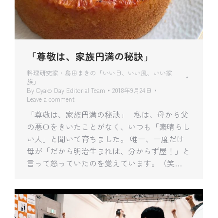
「尊敬は、家族円満の秘訣」
料理研究家・島田まきの「いい日、いい風、いい家
族」
By
Oyako Day Editorial Team
2018年9月24日
Leave a comment
「尊敬は、家族円満の秘訣」 私は、母から父
の悪口をきいたことがなく、いつも「素晴らし
い人」と聞いて育ちました。 唯一、一度だけ
母が「だから明治生まれは、分からず屋！」と
言って怒っていたのを覚えています。（笑…