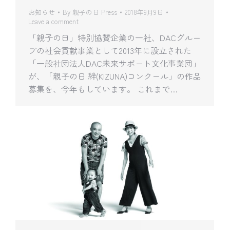
お知らせ
By
親子の日 Press
2018年9月9日
Leave a comment
「親子の日」特別協賛企業の一社、DACグルー
プの社会貢献事業として2013年に設立された
「一般社団法人DAC未来サポート文化事業団」
が、「親子の日 絆(KIZUNA)コンクール」の作品
募集を、今年もしています。 これまで…