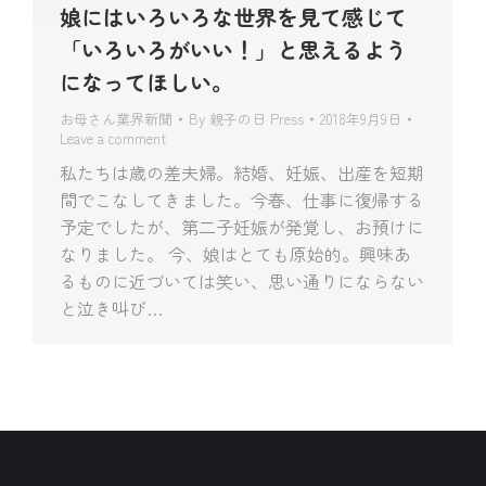
娘にはいろいろな世界を見て感じて
「いろいろがいい！」と思えるよう
になってほしい。
お母さん業界新聞
By
親子の日 Press
2018年9月9日
Leave a comment
私たちは歳の差夫婦。結婚、妊娠、出産を短期
間でこなしてきました。今春、仕事に復帰する
予定でしたが、第二子妊娠が発覚し、お預けに
なりました。 今、娘はとても原始的。興味あ
るものに近づいては笑い、思い通りにならない
と泣き叫び…