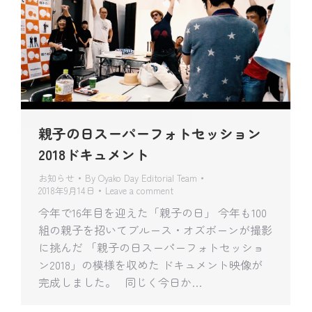
親子の日スーパーフォトセッション
2018ドキュメント
お知らせ
By
Oyako Day Editorial Team
2018年9月14日
Leave a comment
今年で16年目を迎えた「親子の日」 今年も100
組の親子を招いてブルース・オズボーンが撮影
に挑んだ 「親子の日スーパーフォトセッショ
ン2018」の模様を収めた ドキュメント映像が
完成しました。 同じく今日か…