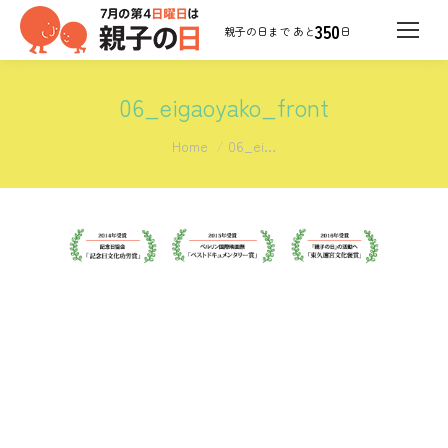
350
日
06_eigaoyako_front
You are here:
Home
06_ei…