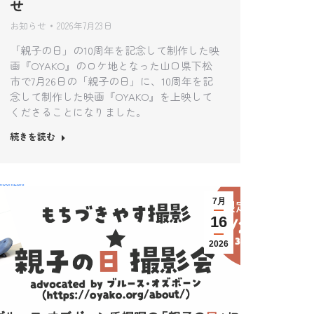
せ
お知らせ
2026年7月23日
「親子の日」の10周年を記念して制作した映
画『OYAKO』のロケ地となった山口県下松
市で7月26日の「親子の日」に、10周年を記
念して制作した映画『OYAKO』を上映して
くださることになりました。
続きを読む
7月
16
2026