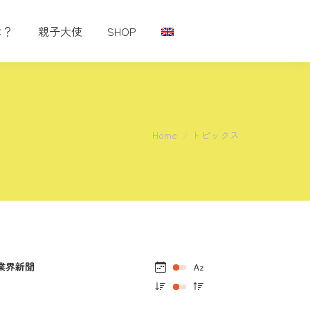
は？
親子大使
SHOP
You are here:
Home
トピックス
業界新聞