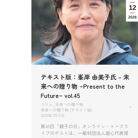
12
2026
テキスト版：峯岸 由美子氏 – 未
来への贈り物 ~Present to the
Future~ vol.45
コラム
,
未来への贈り物
,
未来への贈り物 (テキスト版)
2026年7月12日
第45回「親子の日」オンライン・トークラ
イブのゲストは、一般社団法人遊心代表理