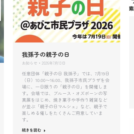
我孫子の親子の日
お知らせ
2026年7月13日
任意団体「親子の日 我孫子」では、7月19日
（日）10:00〜16:00、我孫子市民プラザを会
場に、一日限りの「親子の日」を開催しま
す。会場では、ブルース・オズボーンの写
真展をはじめ、焼き菓子や手作り雑貨など
が並ぶ「親子の日マルシェ」など、親子で
楽しめる催しをたくさんご用意していま
す。
続きを読む