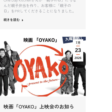
んだ親子弁当を作り、お客様に「親子の
日」をPRしてくださることになりました。
続きを読む
7月
23
2026
映画『OYAKO』上映会のお知ら