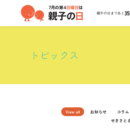
35
親子の日まであと
トピックス
View all
お知らせ
コラム
せきさと