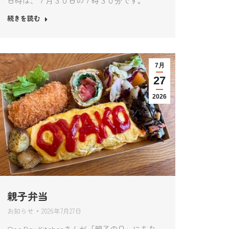
日時は、７月３０日の７時３０分です。
続きを読む
7月
27
2026
親子弁当
お知らせ
2026年7月27日
One Day Kitchenさんが「親子の日」にちな