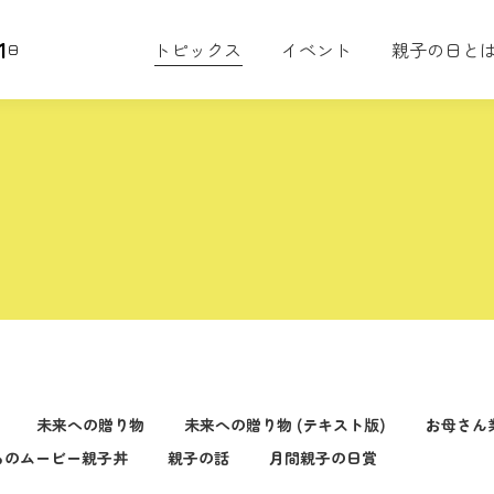
1
トピックス
イベント
親子の日と
日
未来への贈り物
未来への贈り物 (テキスト版)
お母さん
るのムービー親子丼
親子の話
月間親子の日賞