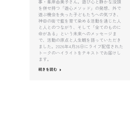
事・峯岸由美子さん。遊び心と静かな没頭
を併せ持つ「遊心メソッド」の発想、外で
遊ぶ機会を失った子どもたちへの気づき、
神田の街で藍を育て染める活動を通じた人
と人とのつながり、そして「全てのものに
命がある」という未来へのメッセージま
で、活動の原点と人生観を語っていただき
ました。2026年4月26日にライブ配信された
トークのハイライトをテキストでお届けし
ます。
続きを読む
7月
7
2026