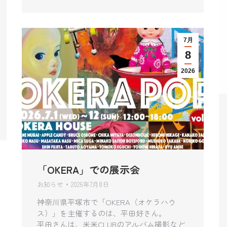
7月
8
2026
「OKERA」での展示会
お知らせ
2026年7月8日
神奈川県平塚市で「OKERA（オケラハウ
ス）」を主催するのは、平田好さん。
平田さんは、米米CLUBのアルバム撮影など