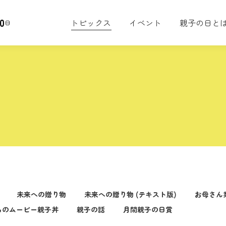
0
トピックス
イベント
親子の日と
日
未来への贈り物
未来への贈り物 (テキスト版)
お母さん
るのムービー親子丼
親子の話
月間親子の日賞