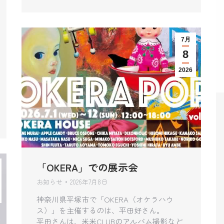
7月
8
2026
「OKERA」での展示会
お知らせ
2026年7月8日
神奈川県平塚市で「OKERA（オケラハウ
ス）」を主催するのは、平田好さん。
平田さんは、米米CLUBのアルバム撮影など