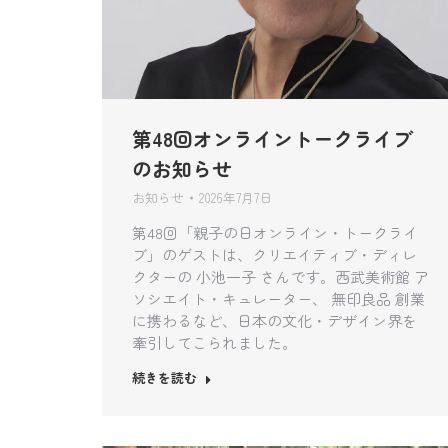
第48回オンライントークライブ
のお知らせ
お知らせ
2026年7月7日
第48回「親子の日オンライン・トークライ
ブ」のゲストは、クリエイティブ・ディレ
クターの 小池一子 さんです。西武美術館 ア
ソシエイト・キュレーター、 無印良品 創業
に携わるなど、日本の文化・デザイン界を
牽引してこられました。
続きを読む