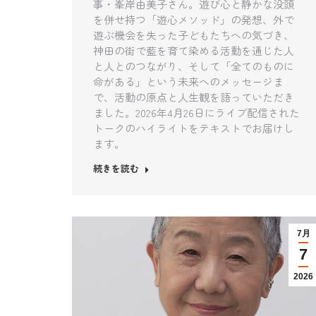
事・峯岸由美子さん。遊び心と静かな没頭
を併せ持つ「遊心メソッド」の発想、外で
遊ぶ機会を失った子どもたちへの気づき、
神田の街で藍を育て染める活動を通じた人
と人とのつながり、そして「全てのものに
命がある」という未来へのメッセージま
で、活動の原点と人生観を語っていただき
ました。2026年4月26日にライブ配信された
トークのハイライトをテキストでお届けし
ます。
続きを読む
7月
7
2026