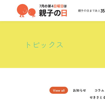
35
親子の日まであと
トピックス
View all
お知らせ
コラム
せきさと