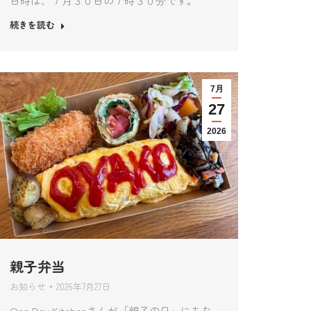
日時は、７月３０日の７時３０分です。
続きを読む
7月
27
2026
親子弁当
お知らせ
2026年7月27日
One Day Kitchenさんが「親子の日」にちな