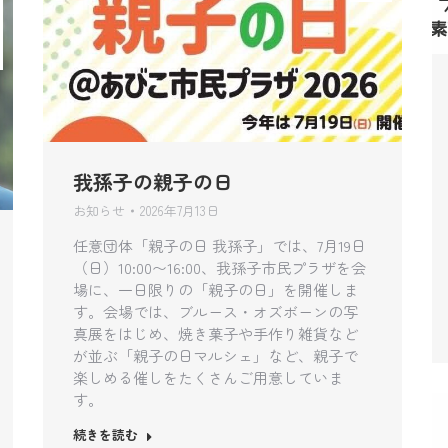
我孫子の親子の日
お知らせ
2026年7月13日
任意団体「親子の日 我孫子」では、7月19日
（日）10:00〜16:00、我孫子市民プラザを会
場に、一日限りの「親子の日」を開催しま
す。会場では、ブルース・オズボーンの写
真展をはじめ、焼き菓子や手作り雑貨など
が並ぶ「親子の日マルシェ」など、親子で
楽しめる催しをたくさんご用意していま
す。
続きを読む