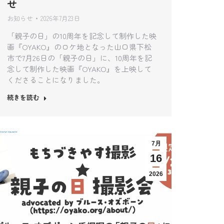
せ
お知らせ
2026年7月23日
「親子の日」の10周年を記念して制作した映
画『OYAKO』のロケ地となった山口県下松
市で7月26日の「親子の日」に、10周年を記
念して制作した映画『OYAKO』を上映して
くださることになりました。
続きを読む
7月
16
2026