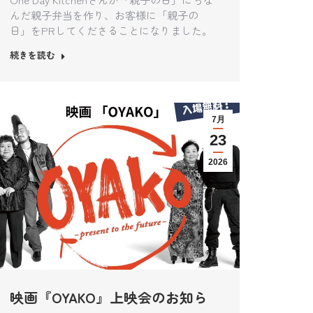
んだ親子弁当を作り、お客様に「親子の
日」をPRしてくださることになりました。
続きを読む
7月
23
2026
映画『OYAKO』上映会のお知ら