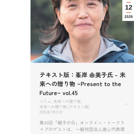
12
2026
テキスト版：峯岸 由美子氏 – 未
来への贈り物 ~Present to the
Future~ vol.45
コラム
,
未来への贈り物
,
未来への贈り物 (テキスト版)
2026年7月12日
第45回「親子の日」オンライン・トークラ
イブのゲストは、一般社団法人遊心代表理