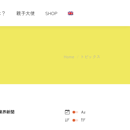
は？
親子大使
SHOP
You are here:
Home
トピックス
業界新聞