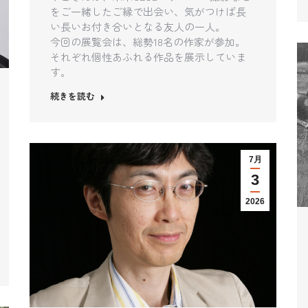
をご一緒したご縁で出会い、気がつけば長
い長いお付き合いとなる友人の一人。
今回の展覧会は、総勢18名の作家が参加。
それぞれ個性あふれる作品を展示していま
す。
続きを読む
7月
3
2026